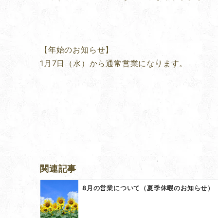
【年始のお知らせ】
1月7日（水）から通常営業になります。
投
稿
ナ
ビ
ゲ
関連記事
ー
8月の営業について（夏季休暇のお知らせ）
シ
ョ